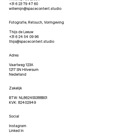
+31 6 23 79 47 60
willemijn@spacecontent.studio
Fotografie, Retouch, Vormgeving
Thijs de Leeuw
+31 6 24 54 09 96
thijs@spacecontent.studio
Adres
Vaartweg 123A
1217 SN Hilversum
Nederland
Zakelijk
BTW: NL862455388B01
KVK: 82402949
Social
Instagram
Linked In